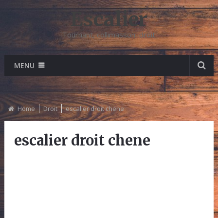
Escalier
Tournant, collimasson, droit
MENU
Home
Droit
escalier droit chene
escalier droit chene