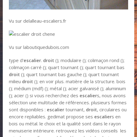
Vu sur delalleau-escaliers.fr
Vu sur laboutiquedubois.com
type d'
escalier
.
droit
(); modulaire (); colimaçon rond ();
colimaçon carré (); quart tournant (); quart tournant bas
droit
(); quart tournant bas gauche (); quart tournant
milieu
droit
(); en voir plus. matière de la structure. bois
(); médium (mdf) (); métal (); acier galvanisé (); aluminium
(); acier () si vous recherchez des
escalier
s, nous avons
sélection une multitude de références. plusieurs formes
sont disponibles :
escalier
tournant,
droit
, circulaires ou
encore repliables. gedimat propose ses
escalier
s en
bois ou métal. le choix et la qualité sont dans le rayon
menuiserie intérieure. retrouvez les vidéos conseils les