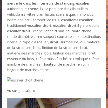
merveille dans les intérieurs de standing.
escalier
authentique
chene
. ligula posuere fringilla. nullam
vehicula nisl vitae diam luctus scelerisque. in rhoncus
lorem non arcu semper iaculis. >
escalier
s>
escalier
traditionnel>
escalier droit
.
escalier droit
il y a produits.
escalier droit
. chêne ronde d mm. courante chêne
ronde diamètre : mm support courante inox destination,
intérieur. type d'
escalier
,
droit
. surmesure, oui. matière
de la structure, bois. finition de la structure, brut.
matière des marches, bois. finition des marches, brut.
essence du bois, chêne massif et hêtre replaqué chêne.
nombre de marches, . hauteur de marche (en cm), ..
largeur de marche (en cm), .
Vu sur goutal.pro