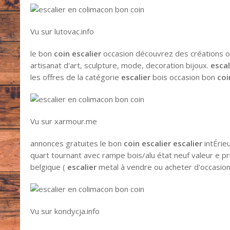
Vu sur lutovac.info
le bon
coin escalier
occasion découvrez des créations orig
artisanat d'art, sculpture, mode, decoration bijoux.
esca
les offres de la catégorie
escalier
bois occasion bon
coi
Vu sur xarmour.me
annonces gratuites le bon
coin escalier
escalier
intÉrie
quart tournant avec rampe bois/alu état neuf valeur e pr
belgique (
escalier
metal à vendre ou acheter d'occasion
Vu sur kondycja.info