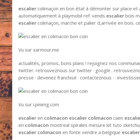
escalier
colimaçon en bon état à démonter sur place et à
automatiquement à playmobil ref. vends
escalier
bois ma
escalier
colimaçon, marche et palier d,arrivée en bois. 
Vu sur xarmour.me
actualités, promos, bons plans ! rejoignez nos communau
twitter. retrouveznous sur twitter · google . retrouvez
presse · devenez franchisé · contacteznous · · investiss
Vu sur i.pinimg.com
escalier
en
colimacon escalier colimacon
caen
escali
en
colimacon
montreal spirales mesure kit tuto sketch
escalier colimacon
en fonte vendre a belgique
escalier