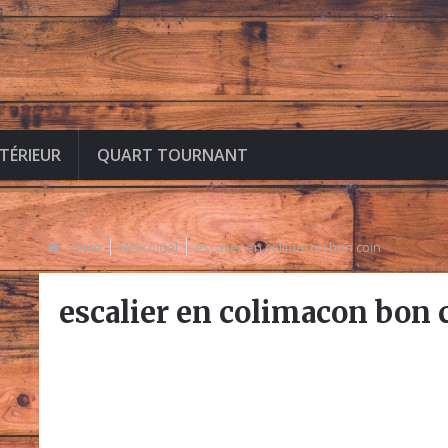
NTÉRIEUR
QUART TOURNANT
Home
Hélicoidal
escalier en colimacon bon coin
escalier en colimacon bon 