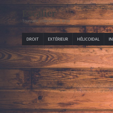
Escalier
Tournant, collimasson, droit
DROIT
EXTÉRIEUR
HÉLICOIDAL
I