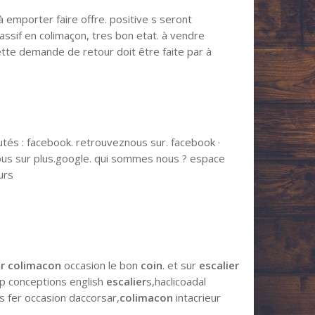
 emporter faire offre. positive s seront
ssif en colimaçon, tres bon etat. à vendre
cette demande de retour doit être faite par à
tés : facebook. retrouveznous sur. facebook ·
nous sur plus.google. qui sommes nous ? espace
eurs
er colimacon
occasion le bon
coin
. et sur
escalier
up conceptions english
escalier
s,haclicoadal
s fer occasion daccorsar,
colimacon
intacrieur