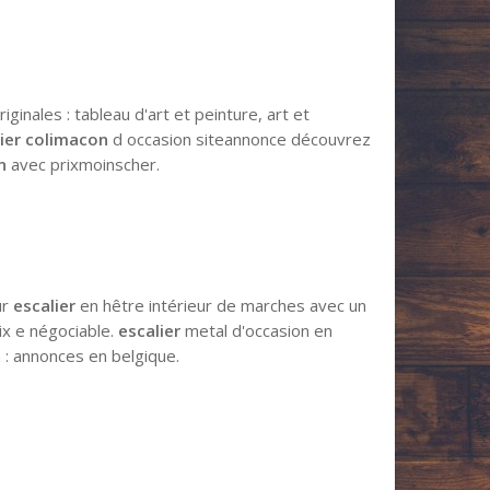
inales : tableau d'art et peinture, art et
lier colimacon
d occasion siteannonce découvrez
n
avec prixmoinscher.
ur
escalier
en hêtre intérieur de marches avec un
ix e négociable.
escalier
metal d'occasion en
 : annonces en belgique.