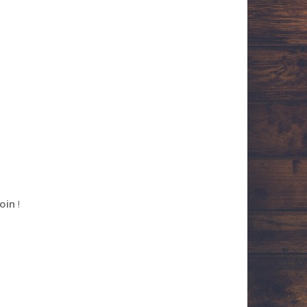
oin
!