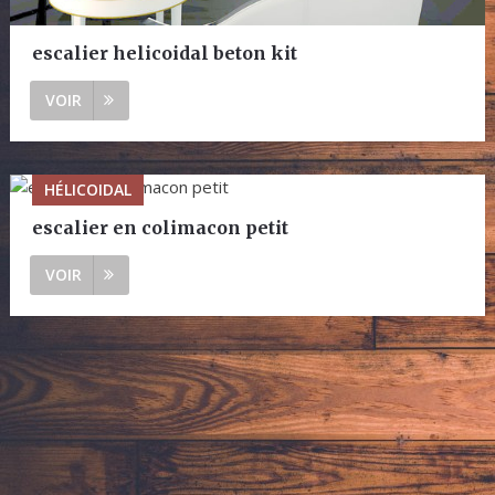
escalier helicoidal beton kit
VOIR
HÉLICOIDAL
escalier en colimacon petit
VOIR