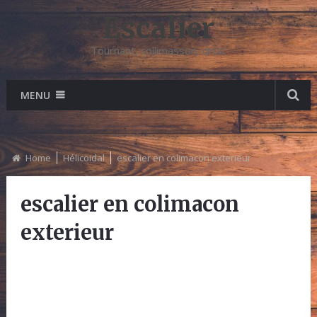
Escalier
Tournant, collimasson, droit
MENU
Home
Hélicoidal
escalier en colimacon exterieur
escalier en colimacon
exterieur