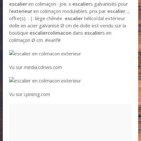
escalier
en colimaçon · joe. x
escalier
s galvanisés pour
l'
exterieur
en colimaçon modulables. prix par
escalier
. ,.
offre(s). : |. liège chênée
escalier
hélicoïdal extérieur
dolle en acier galvanisé Ø cm de dolle est vendu sur la
boutique
escalier
colimacon
dans
escalier
s en
colimaçon Ø cm. #eanf#
Vu sur media.cdnws.com
Vu sur i.pinimg.com