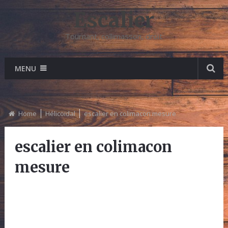
Escalier
Tournant, collimasson, droit
MENU
Home
Hélicoidal
escalier en colimacon mesure
escalier en colimacon
mesure