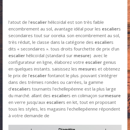
l'atout de l'
escalier
hélicoïdal est son très faible
encombrement au sol, avantage idéal pour les
escalier
s
secondaires tout sur ooreka. son encombrement au sol,
très réduit, le classe dans la catégorie des
escalier
s
dits « secondaires ». tous droits fourchette de prix d'un
escalier
hélicoïdal (standard sur
mesure
) avec le
configurateur en ligne, élaborez votre
escalier
genius
en quelques instants. saisissez les
mesure
s et obtenez
le prix de l'
escalier
fontanot le plus. pouvant s'intégrer
dans des trémies rondes ou carrées, la gamme
d'
escalier
s tournants l'echellepéenne est la plus large
du marché. allant des
escalier
s en colimaçon sur
mesure
en verre jusqu'aux
escalier
s en kit, tout en proposant
tous les styles, les magasins l'echellepéenne répondent
à votre demande de