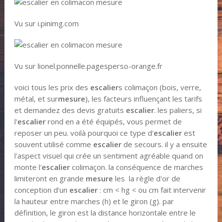
Vu sur i.pinimg.com
Vu sur lionel.ponnelle.pagesperso-orange.fr
voici tous les prix des
escalier
s colimaçon (bois, verre,
métal, et sur
mesure
), les facteurs influençant les tarifs
et demandez des devis gratuits
escalier
. les paliers, si
l'
escalier
rond en a été équipés, vous permet de
reposer un peu. voilà pourquoi ce type d'
escalier
est
souvent utilisé comme
escalier
de secours. il y a ensuite
l'aspect visuel qui crée un sentiment agréable quand on
monte l'
escalier
colimaçon. la conséquence de marches
limiteront en grande
mesure
les la règle d'or de
conception d'un
escalier
: cm < hg < ou cm fait intervenir
la hauteur entre marches (h) et le giron (g). par
définition, le giron est la distance horizontale entre le