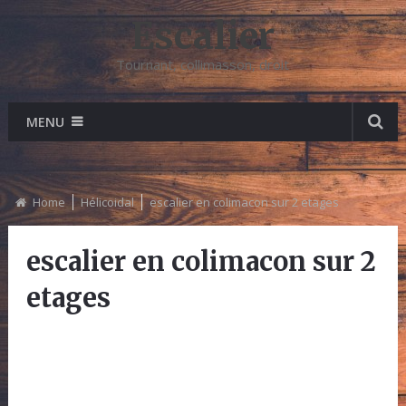
Escalier
Tournant, collimasson, droit
MENU
Home
Hélicoidal
escalier en colimacon sur 2 etages
escalier en colimacon sur 2
etages