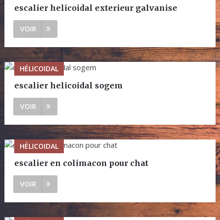
escalier helicoidal exterieur galvanise
VOIR
HÉLICOIDAL
escalier helicoidal sogem
VOIR
HÉLICOIDAL
escalier en colimacon pour chat
VOIR