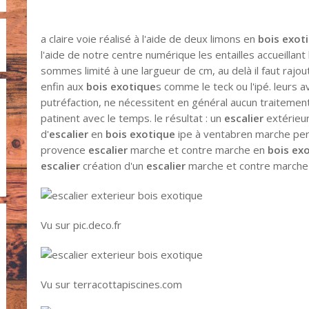
a claire voie réalisé à l'aide de deux limons en
bois exot
l'aide de notre centre numérique les entailles accueillant
sommes limité à une largueur de cm, au delà il faut rajo
enfin aux
bois exotique
s comme le teck ou l'ipé. leurs a
putréfaction, ne nécessitent en général aucun traitement
patinent avec le temps. le résultat : un
escalier
extérieu
d'
escalier
en
bois exotique
ipe à ventabren marche per
provence
escalier
marche et contre marche en
bois ex
escalier
création d'un
escalier
marche et contre march
Vu sur pic.deco.fr
Vu sur terracottapiscines.com