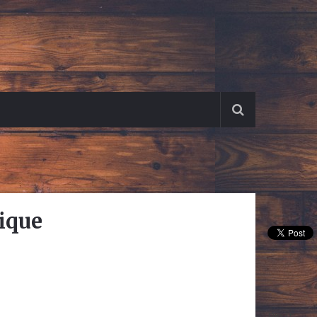
tique
Pin It