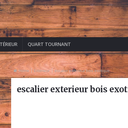
NTÉRIEUR
QUART TOURNANT
Home
Extérieur
escalier exterieur bois exotique
escalier exterieur bois exo