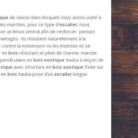
ique
de classe dans lesquels nous avons usiné à
 les marches. pour ce type d'
escalier
, nous
uter un limon central afin de renforcer pensez
vantages : ils résistent naturellement à la
 contre la moisissure ou les insectes et se
r en
bois
résistant et plein de charme. marche
pendiculaire en
bois exotique
itauba à lançon de
otique
avec structure en
bois exotique
fixée sur
e en
bois
itauba pose d'un
escalier
longue