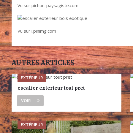
Vu sur pichon-paysagiste.com
Vu sur i.pinimg.com
AUTRES ARTICLES
EXTÉRIEUR
escalier exterieur tout pret
VOIR
EXTÉRIEUR