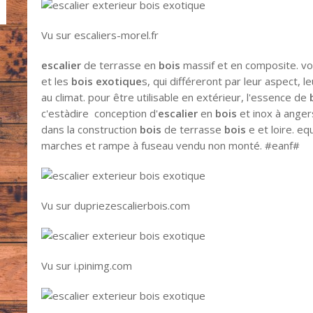
Vu sur escaliers-morel.fr
escalier
de terrasse en
bois
massif et en composite. vous
et les
bois exotique
s, qui différeront par leur aspect, le
au climat. pour être utilisable en extérieur, l'essence de
c'estàdire conception d'
escalier
en
bois
et inox à anger
dans la construction
bois
de terrasse
bois
e et loire. e
marches et rampe à fuseau vendu non monté. #eanf#
Vu sur dupriezescalierbois.com
Vu sur i.pinimg.com