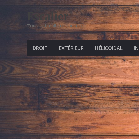
Escalier
Tournant, collimasson, droit
DROIT
EXTÉRIEUR
HÉLICOIDAL
I