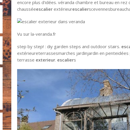
encore plus d'idées. véranda chambre et bureau en rez 
chaussée
escalier
extérieur
escalier
scevennesbureauch
Vu sur la-veranda.fr
step by step! : diy garden steps and outdoor stairs.
esca
extérieureterrassesmarches jardinjardin en penteidées
terrasse
exterieur
.
escalier
s