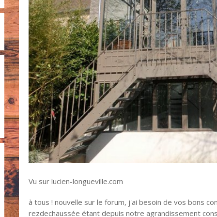
Vu sur lucien-longueville.com
à tous ! nouvelle sur le forum, j'ai besoin de vos bons con
rezdechaussée étant depuis notre agrandissement consti