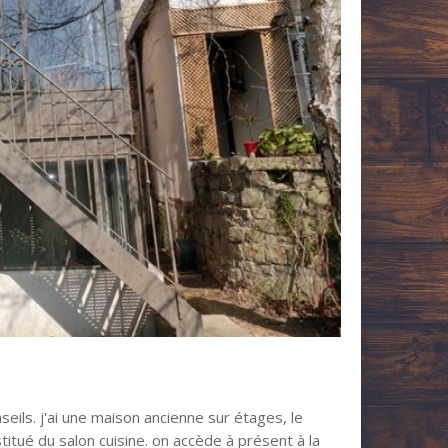
seils. j'ai une maison ancienne sur étages, le
tué du salon cuisine. on accède à présent à la