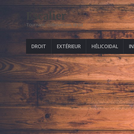
Escalier
Tournant, collimasson, droit
DROIT
EXTÉRIEUR
HÉLICOIDAL
I