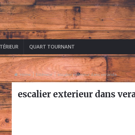
NTÉRIEUR
QUART TOURNANT
Home
Extérieur
escalier exterieur dans veranda
escalier exterieur dans ver