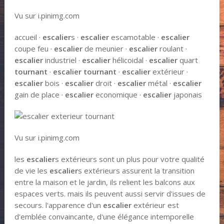
Vu sur i.pinimg.com
accueil ·
escalier
s ·
escalier
escamotable ·
escalier
coupe feu ·
escalier
de meunier ·
escalier
roulant ·
escalier
industriel ·
escalier
hélicoidal ·
escalier
quart
tournant
·
escalier tournant
·
escalier
extérieur ·
escalier
bois ·
escalier
droit ·
escalier
métal ·
escalier
gain de place ·
escalier
economique ·
escalier
japonais
Vu sur i.pinimg.com
les
escalier
s extérieurs sont un plus pour votre qualité
de vie les
escalier
s extérieurs assurent la transition
entre la maison et le jardin, ils relient les balcons aux
espaces verts. mais ils peuvent aussi servir d'issues de
secours. l'apparence d'un
escalier
extérieur est
d'emblée convaincante, d'une élégance intemporelle