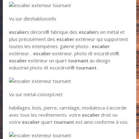
Vu sur dleshabloni.info
escalier
s décors® fabrique des
escalier
s en métal et
plus précisément des
escalier
extérieur qui supportent
toutes les intempéries. galerie photo :
escalier
extérieur. ​.
escalier
extérieur. photo dt esca'droit®.
escalier
extérieur un quart
tournant
au design
industriel photo dt esca'droit®
tournant
.
Vu sur metal-concept.net
habillages. bois, pierre, carrelage, modulesca s'accorde
avec tous les revêtements. votre
escalier
droit ou
votre
escalier
quart
tournant
est ainsi conforme à vos.