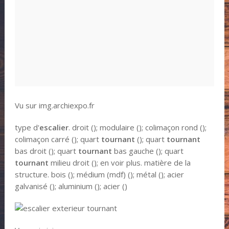
Vu sur img.archiexpo.fr
type d'
escalier
. droit (); modulaire (); colimaçon rond ();
colimaçon carré (); quart
tournant
(); quart
tournant
bas droit (); quart
tournant
bas gauche (); quart
tournant
milieu droit (); en voir plus. matière de la
structure. bois (); médium (mdf) (); métal (); acier
galvanisé (); aluminium (); acier ()