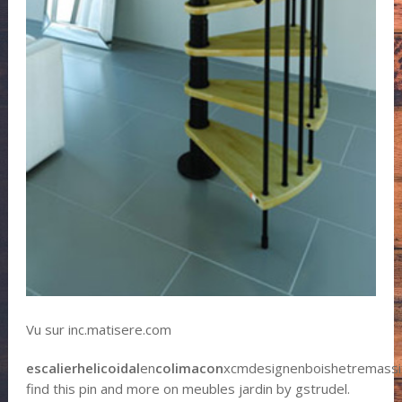
Vu sur inc.matisere.com
escalier
helicoidal
en
colimacon
xcmdesignenboishetremassif
find this pin and more on meubles jardin by gstrudel.