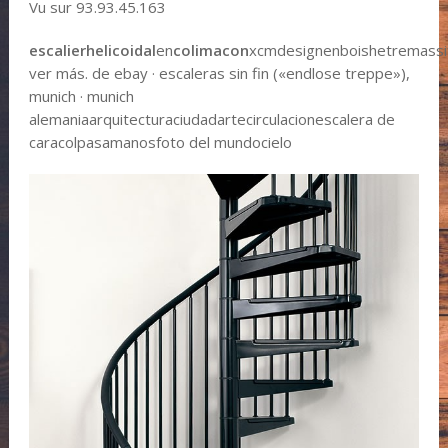
Vu sur 93.93.45.163
escalier
helicoidal
en
colimacon
xcmdesignenboishetremassif
ver más. de ebay · escaleras sin fin («endlose treppe»),
munich · munich
alemaniaarquitecturaciudadartecirculacionescalera de
caracolpasamanosfoto del mundocielo