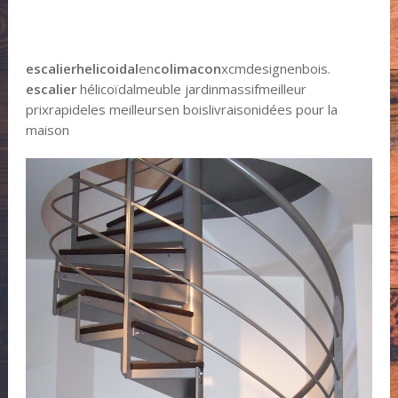
escalier
helicoidal
en
colimacon
xcmdesignenbois.
escalier
hélicoïdalmeuble jardinmassifmeilleur
prixrapideles meilleursen boislivraisonidées pour la
maison