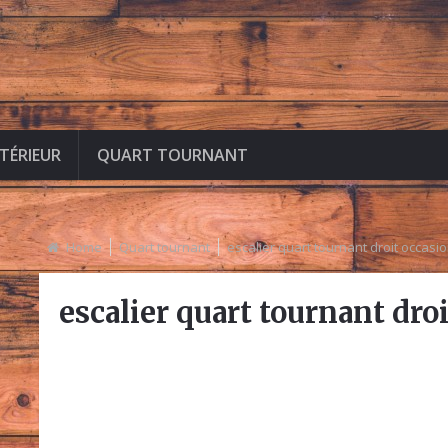
NTÉRIEUR
QUART TOURNANT
Home
Quart tournant
escalier quart tournant droit occasi
escalier quart tournant dro