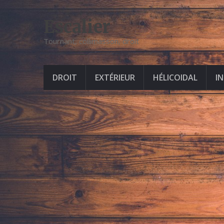
Escalier
Tournant, collimasson, droit
DROIT
EXTÉRIEUR
HÉLICOIDAL
I