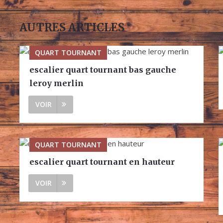
AUTRES ARTICLES
QUART TOURNANT
escalier quart tournant bas gauche
leroy merlin
VOIR
QUART TOURNANT
escalier quart tournant en hauteur
VOIR