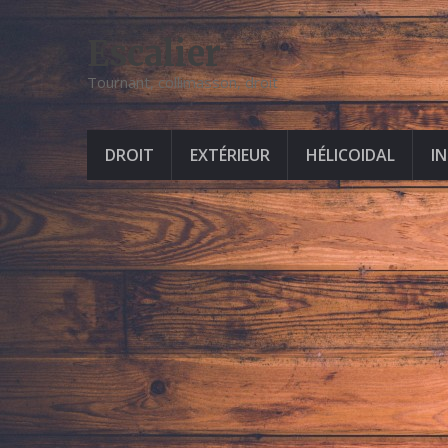
Escalier
Tournant, collimasson, droit
DROIT
EXTÉRIEUR
HÉLICOIDAL
I