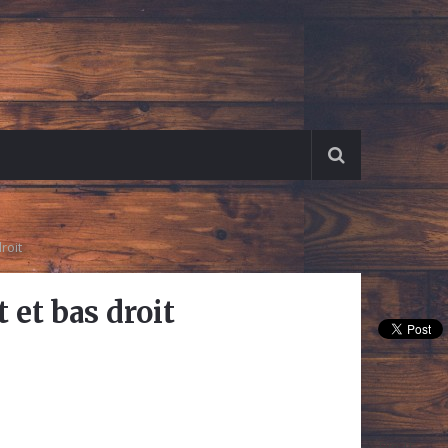
roit
 et bas droit
Pin It