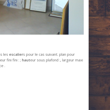
ns les
escalier
s pour le cas suivant. plan pour
t
eur fini fini : ;
haut
eur sous plafond :, largeur maxi
ce .