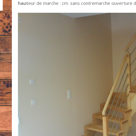
haut
eur de marche : cm. sans contremarche ouverture d