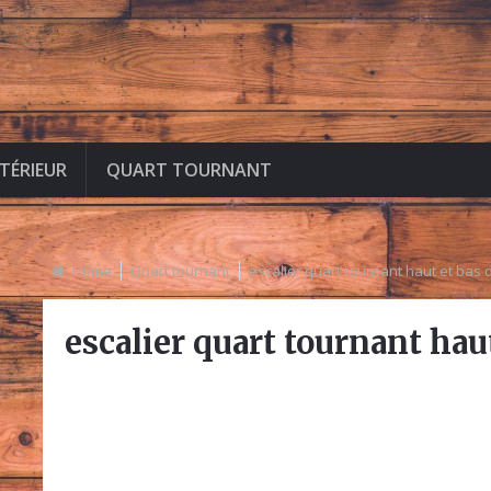
NTÉRIEUR
QUART TOURNANT
Home
Quart tournant
escalier quart tournant haut et bas d
escalier quart tournant haut