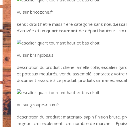
Vu sur bricozone.fr
sens :
droit
.hêtre massif ère catégorie sans nœud.
escal
d'arrivée et un
quart tournant
de départ.
haut
eur : cm.
Vu sur brainjobs.us
description du produit : chêne lamellé collé;
escalier
gard
et poteaux moulurés; vendu assemblé. contactez votre ma
document associé à ce produit. produits similaires.
escal
Vu sur groupe-riaux.fr
description du produit : materiaux sapin finition brute. p
largeur : cm reculement : cm. nombre de marche : . Épais