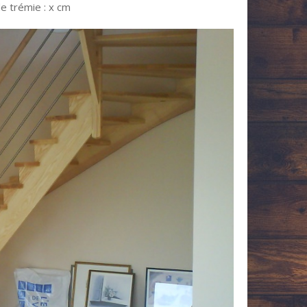
e trémie : x cm