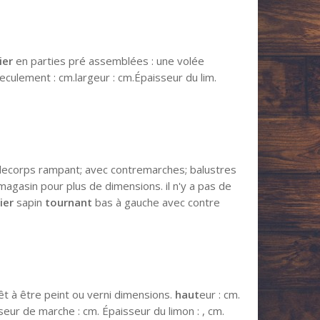
ier
en parties pré assemblées : une volée
reculement : cm.largeur : cm.Épaisseur du lim.
ecorps rampant; avec contremarches; balustres
gasin pour plus de dimensions. il n'y a pas de
ier
sapin
tournant
bas à gauche avec contre
rêt à être peint ou verni dimensions.
haut
eur : cm.
seur de marche : cm. Épaisseur du limon : , cm.