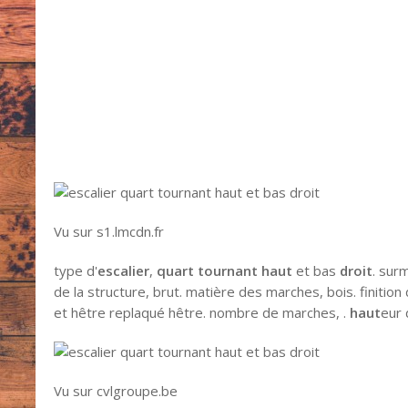
Vu sur s1.lmcdn.fr
type d'
escalier
,
quart tournant haut
et bas
droit
. surm
de la structure, brut. matière des marches, bois. finitio
et hêtre replaqué hêtre. nombre de marches, .
haut
eur 
Vu sur cvlgroupe.be