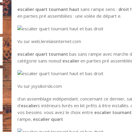
escalier quart tournant haut
sans rampe sens :
droit
h
en parties pré assemblées : une volée de départ e.
Vu sur web.lerelaisinternet.com
escalier quart tournant
bas sans rampe avec marche d
catégorie sans noeud
escalier
en parties pré assemblées
Vu sur joysikorski.com
d'un assemblage indépendant. concernant ce dernier, sai
d'
escalier
s intérieurs livrés en kit prêts à être installé
vos besoins. vous avez le choix entre
escalier tournant
rampe,
escalier quart