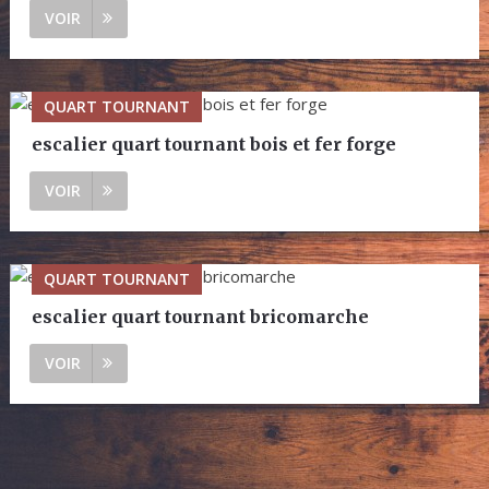
VOIR
QUART TOURNANT
escalier quart tournant bois et fer forge
VOIR
QUART TOURNANT
escalier quart tournant bricomarche
VOIR