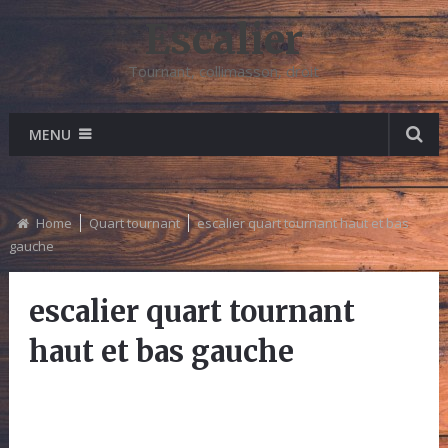
Escalier
Tournant, collimasson, droit
MENU
Home
Quart tournant
escalier quart tournant haut et bas
gauche
escalier quart tournant
haut et bas gauche