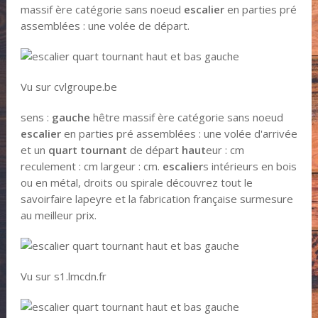
massif ère catégorie sans noeud
escalier
en parties pré
assemblées : une volée de départ.
Vu sur cvlgroupe.be
sens :
gauche
hêtre massif ère catégorie sans noeud
escalier
en parties pré assemblées : une volée d'arrivée
et un
quart tournant
de départ
haut
eur : cm
reculement : cm largeur : cm.
escalier
s intérieurs en bois
ou en métal, droits ou spirale découvrez tout le
savoirfaire lapeyre et la fabrication française surmesure
au meilleur prix.
Vu sur s1.lmcdn.fr