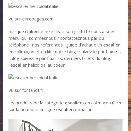
Vu sur europages.com
marque
italie
nne arkè ! livraison gratuite sous à sees !
menu. qui sommesnous ? contacteznous par ou
téléphone · nos références · guide d'achat d'un
escalier
en colimaçon et en kit · notre blog · suivez le par flux rss
· blog suivez le par flux rss. derniers billets du blog.
l'
escalier
hélicoïdal au coeur
Vu sur fontanot.fr
les produits de la catégorie
escalier
s en colimaçon Ø cm
sur la boutique en ligne
escalier
colimacon.