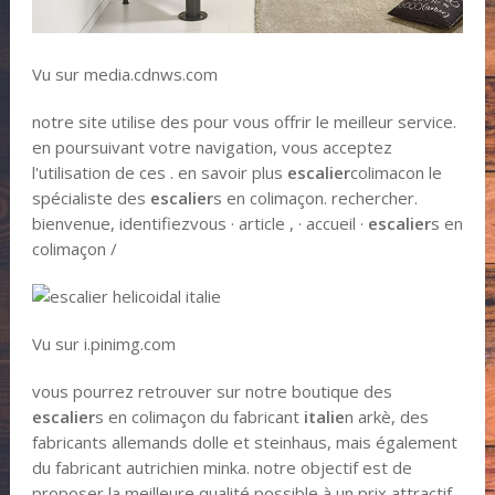
Vu sur media.cdnws.com
notre site utilise des pour vous offrir le meilleur service.
en poursuivant votre navigation, vous acceptez
l'utilisation de ces . en savoir plus
escalier
colimacon le
spécialiste des
escalier
s en colimaçon. rechercher.
bienvenue, identifiezvous · article , · accueil ·
escalier
s en
colimaçon /
Vu sur i.pinimg.com
vous pourrez retrouver sur notre boutique des
escalier
s en colimaçon du fabricant
italie
n arkè, des
fabricants allemands dolle et steinhaus, mais également
du fabricant autrichien minka. notre objectif est de
proposer la meilleure qualité possible à un prix attractif,