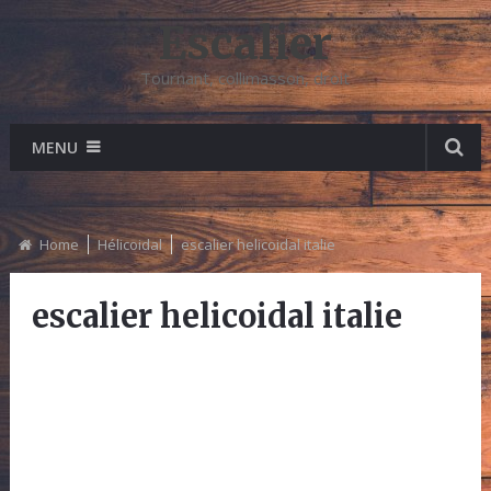
Escalier
Tournant, collimasson, droit
MENU
Home
Hélicoidal
escalier helicoidal italie
escalier helicoidal italie