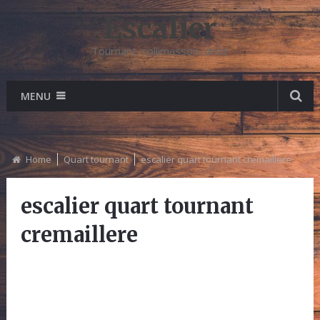
Escalier
Tournant, collimasson, droit
MENU
Home
Quart tournant
escalier quart tournant cremaillere
escalier quart tournant
cremaillere