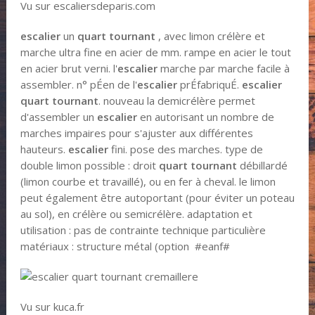
Vu sur escaliersdeparis.com
escalier
un
quart tournant
, avec limon crélère et
marche ultra fine en acier de mm. rampe en acier le tout
en acier brut verni. l'
escalier
marche par marche facile à
assembler. n° pÉen de l'
escalier
prÉfabriquÉ.
escalier
quart tournant
. nouveau la demicrélère permet
d'assembler un
escalier
en autorisant un nombre de
marches impaires pour s'ajuster aux différentes
hauteurs.
escalier
fini. pose des marches. type de
double limon possible : droit
quart tournant
débillardé
(limon courbe et travaillé), ou en fer à cheval. le limon
peut également être autoportant (pour éviter un poteau
au sol), en crélère ou semicrélère. adaptation et
utilisation : pas de contrainte technique particulière
matériaux : structure métal (option #eanf#
Vu sur kuca.fr