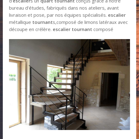
d'
escalier
s un
quart tournant
conçus grâce à notre
bureau d'études, fabriqués dans nos ateliers, avant
livraison et pose, par nos équipes spécialisés.
escalier
métallique
tournant
s,composé de limons latéraux avec
découpe en crélère.
escalier tournant
composé