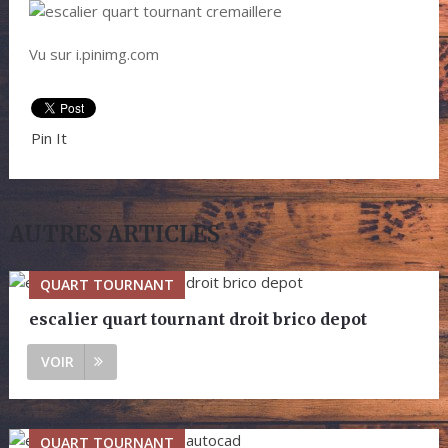
Vu sur i.pinimg.com
Pin It
AUTRES ARTICLES
QUART TOURNANT
escalier quart tournant droit brico depot
VOIR
QUART TOURNANT